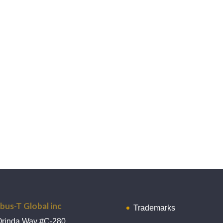
bus-T Global inc
Trademarks
Orinda Way #C-280